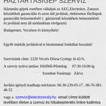
HÁZTARTÁSIGÉP SZERVIZ
Háztartási gépek esetében vállaljuk az AEG,Electrolux, Zanussi
készülékek garanciális és azon túli javítását, elektromos főzőlapok
garanciális beüzemelését! ( gázüzemű készülékek beüzemelését
és javítását nem áll módunkban elvégezni)
Budapesten, Vecsésen és környékén!
Egyéb márkák javításával is bizalommal fordulhat hozzánk!
Szervizünk címe: 2220 Vecsés Dózsa György út 42/A.
A szerviz nyitva tartása: Hétfőtől-Péntekig: 07:30-16:00-ig
Szombat-Vasárnap: Zárva
Javítási igényét leadhatja telefonon: 06-30-239-05-17 , 06-70-381-
46-52
vagy a
szerviz@electrosiraly.hu
email címre küldött
levélben illetve a
szerviz és hibabejelentés linkre kattintva