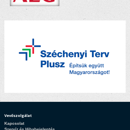
Vevőszolgálat
Kapcsolat
Szervíz és Hibabejelentés