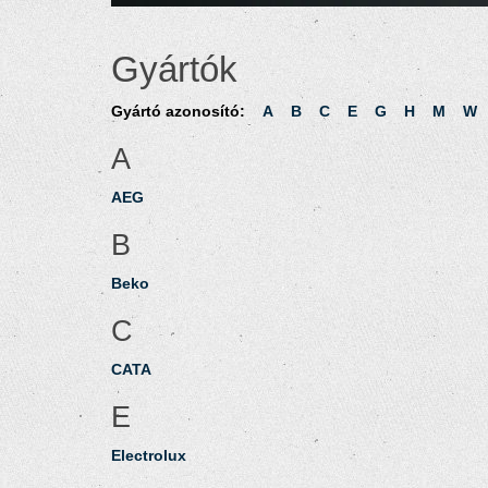
Gyártók
Gyártó azonosító:
A
B
C
E
G
H
M
W
A
AEG
B
Beko
C
CATA
E
Electrolux